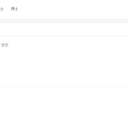
士
博士
6 更新